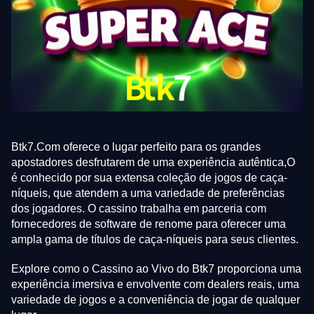
Btk7.Com oferece o lugar perfeito para os grandes
apostadores desfrutarem de uma experiência autêntica,O
é conhecido por sua extensa coleção de jogos de caça-
níqueis, que atendem a uma variedade de preferências
dos jogadores. O cassino trabalha em parceria com
fornecedores de software de renome para oferecer uma
ampla gama de títulos de caça-níqueis para seus clientes.
Explore como o Cassino ao Vivo do Btk7 proporciona uma
experiência imersiva e envolvente com dealers reais, uma
variedade de jogos e a conveniência de jogar de qualquer