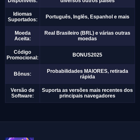
Disponíveis:
diversos outros países
Idiomas
Português, Inglês, Espanhol e mais
Suportados:
Moeda
Real Brasileiro (BRL) e várias outras
Aceita:
moedas
Código
BONUS2025
Promocional:
Probabilidades MAIORES, retirada
Bônus:
rápida
Versão de
Suporta as versões mais recentes dos
Software:
principais navegadores