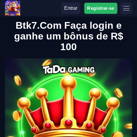
Entrar
Registrar-se
Btk7.Com Faça login e
ganhe um bônus de R$
100