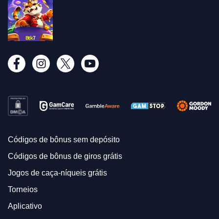
Códigos de bônus sem depósito
Códigos de bônus de giros grátis
Jogos de caça-níqueis grátis
Torneios
Aplicativo